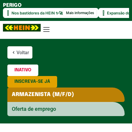
PERIGO
Nos bastidores da HEIN ✨🚀
Expansão do 
Mais informações
Voltar
INATIVO
INSCREVA-SE JÁ
ARMAZENISTA (M/F/D)
Oferta de emprego