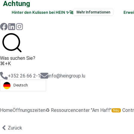
Achtung
Hinter den Kulissen bei HEIN ✨🚀
Erwe
Mehr Informationen
Was suchen Sie?
⌘+K
+352 26 66 2-1
info@heingroup.lu
Deutsch
Home
Öffnungszeiten
♻️ Ressourcencenter "Am Haff"
Contr
Neu
Zurück