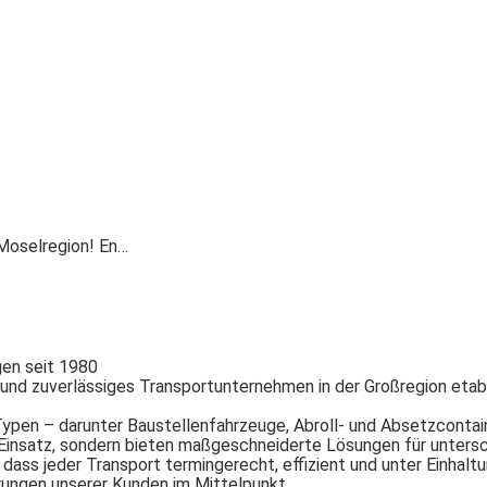
 Moselregion! En…
ngen seit 1980
d zuverlässiges Transportunternehmen in der Großregion etabliert.
pen – darunter Baustellenfahrzeuge, Abroll- und Absetzcontaine
 im Einsatz, sondern bieten maßgeschneiderte Lösungen für unter
, dass jeder Transport termingerecht, effizient und unter Einhalt
rungen unserer Kunden im Mittelpunkt.