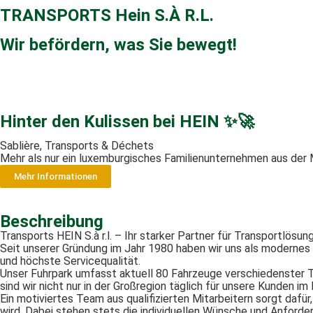
TRANSPORTS Hein S.À R.L.
Wir befördern, was Sie bewegt!
Hinter den Kulissen bei HEIN ✨🚀
Sablière, Transports & Déchets
Mehr als nur ein luxemburgisches Familienunternehmen aus der
Mehr Informationen
Beschreibung
Transports HEIN S.à r.l. – Ihr starker Partner für Transportlösu
Seit unserer Gründung im Jahr 1980 haben wir uns als modernes un
und höchste Servicequalität.
Unser Fuhrpark umfasst aktuell 80 Fahrzeuge verschiedenster Ty
sind wir nicht nur in der Großregion täglich für unsere Kunden
Ein motiviertes Team aus qualifizierten Mitarbeitern sorgt dafür
wird. Dabei stehen stets die individuellen Wünsche und Anforde