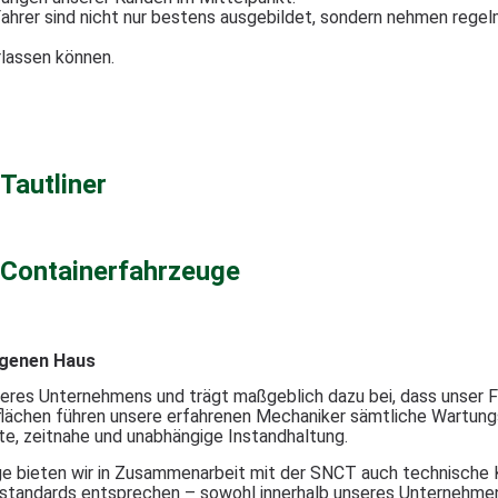
 Fahrer sind nicht nur bestens ausgebildet, sondern nehmen regel
rlassen können.
Tautliner
Containerfahrzeuge
igenen Haus
seres Unternehmens und trägt maßgeblich dazu bei, dass unser Fu
lächen führen unsere erfahrenen Mechaniker sämtliche Wartungs
nte, zeitnahe und unabhängige Instandhaltung.
 bieten wir in Zusammenarbeit mit der SNCT auch technische Kon
tsstandards entsprechen – sowohl innerhalb unseres Unternehmen